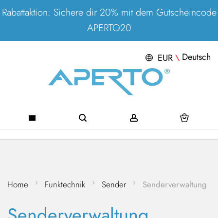
Rabattaktion: Sichere dir 20% mit dem Gutscheincode
APERTO20
Deutsch
EUR
\
Direkt
zum
Inhalt
Home
Funktechnik
Sender
Senderverwaltung
Senderverwaltung