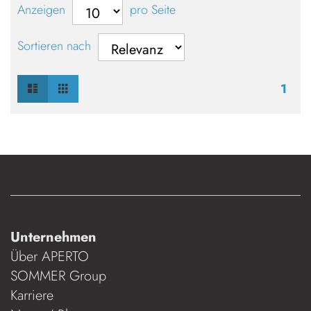
Anzeigen
pro Seite
Sortieren nach
Liste
Raster
Ansicht
1
als
Unternehmen
Über APERTO
SOMMER Group
Karriere