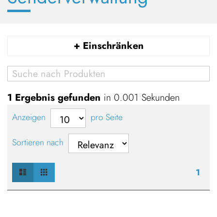
+ Einschränken
1 Ergebnis gefunden
in 0.001 Sekunden
Anzeigen
pro Seite
Sortieren nach
Liste
Raster
Ansicht
1
als