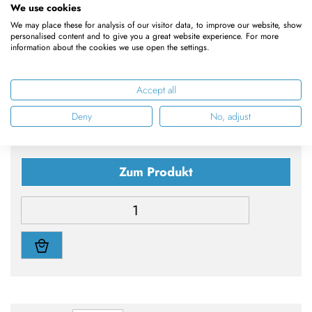
oder Empfänger wird für die Verwaltung ein Memo
We use cookies
benötigt.
We may place these for analysis of our visitor data, to improve our website, show
personalised content and to give you a great website experience. For more
information about the cookies we use open the settings.
Vergleichen
Merkliste
Accept all
312,97 €
Deny
No, adjust
263,00 €
Zum Produkt