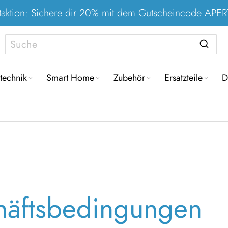
taktion: Sichere dir 20% mit dem Gutscheincode AP
Direkt
zum
technik
Smart Home
Zubehör
Ersatzteile
D
Inhalt
häftsbedingungen