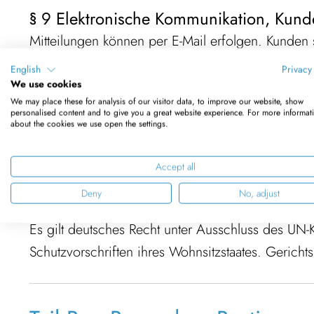
§ 9 Elektronische Kommunikation, Kun
Mitteilungen können per E-Mail erfolgen. Kunden s
behandeln und richtige Angaben zu machen.
English
Privacy
We use cookies
§ 10 Datenschutz
We may place these for analysis of our visitor data, to improve our website, show
personalised content and to give you a great website experience. For more informat
Es gilt die
Datenschutzerklärung
im Online-Shop.
about the cookies we use open the settings.
§ 11 Höhere Gewalt
Accept all
Fristen verlängern sich bei Ereignissen außerhalb
Deny
No, adjust
§ 12 Rechtswahl und Gerichtsstand
Es gilt deutsches Recht unter Ausschluss des UN
Schutzvorschriften ihres Wohnsitzstaates. Gericht