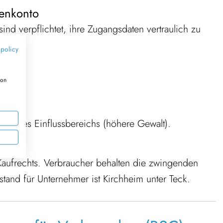
denkonto
ind verpflichtet, ihre Zugangsdaten vertraulich zu
 policy
ion
 unseres Einflussbereichs (höhere Gewalt).
-Kaufrechts. Verbraucher behalten die zwingenden
sstand für Unternehmer ist Kirchheim unter Teck.