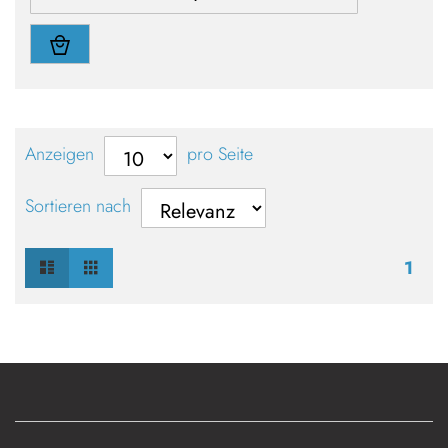
Anzeigen
pro Seite
Sortieren nach
Liste
Raster
Ansicht
1
als