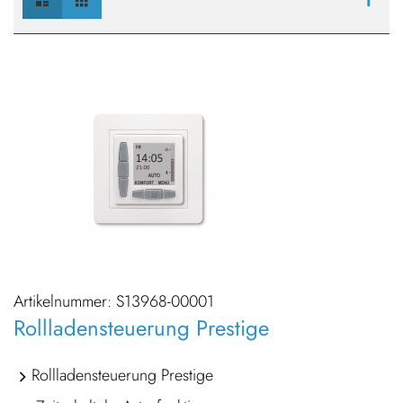
Ansicht
1
als
Artikelnummer:
S13968-00001
Rollladensteuerung Prestige
Rollladensteuerung Prestige