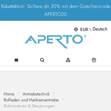
Rabattaktion: Sichere dir 20% mit dem Gutscheincode
APERTO20
Deutsch
EUR
\
Direkt
zum
Inhalt
Home
Antriebstechnik
Rollladen und Markisenantriebe
Rohrmotoren & Steuerungen