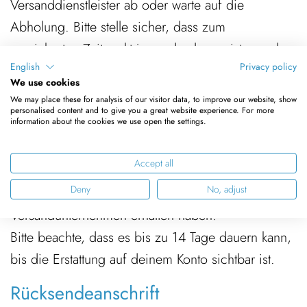
Versanddienstleister ab oder warte auf die
Abholung. Bitte stelle sicher, dass zum
vereinbarten Zeitpunkt jemand zuhause ist, um das
English
Privacy policy
Paket zu übergeben.
We use cookies
Erstattung deiner Bestellung
We may place these for analysis of our visitor data, to improve our website, show
personalised content and to give you a great website experience. For more
information about the cookies we use open the settings.
Sobald deine Rücksendung in unserem Lager
eingegangen und bearbeitet wurde, erstatten wir
Accept all
dir den Betrag. Dies kann 2–3 Werktage dauern,
Deny
No, adjust
nachdem wir die Retoure vom
Versandunternehmen erhalten haben.
Bitte beachte, dass es bis zu 14 Tage dauern kann,
bis die Erstattung auf deinem Konto sichtbar ist.
Rücksendeanschrift