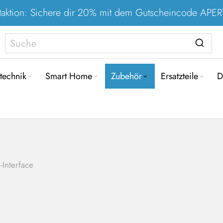
taktion: Sichere dir 20% mit dem Gutscheincode AP
Direkt
zum
technik
Smart Home
Zubehör
Ersatzteile
D
Inhalt
-Interface