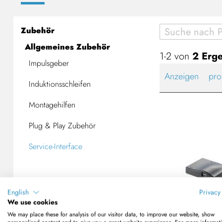
Zubehör
Allgemeines Zubehör
1-2 von
2
Erge
Impulsgeber
Anzeigen
pro
Induktionsschleifen
Montagehilfen
Plug & Play Zubehör
Service-Interface
English
Privacy
We use cookies
Funkfrequenz
We may place these for analysis of our visitor data, to improve our website, show