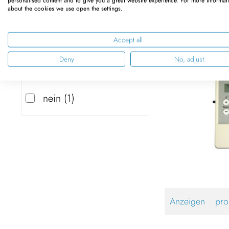
personalised content and to give you a great website experience. For more informat
about the cookies we use open the settings.
868,950 MHz
SOMloq2
1
Accept all
Deny
No, adjust
Somloq kompatibel
nein
1
Anzeigen
pro