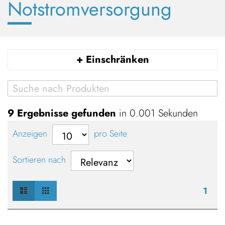
Notstromversorgung
+ Einschränken
9
Ergebnisse gefunden
in 0.001 Sekunden
Anzeigen
pro Seite
Sortieren nach
Liste
Raster
Ansicht
1
als