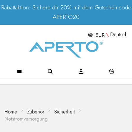
Rabattaktion: Sichere dir 20% mit dem Gutscheincode
APERTO20
Deutsch
EUR
\
Direkt
zum
Inhalt
Home
Zubehör
Sicherheit
Notstromversorgung