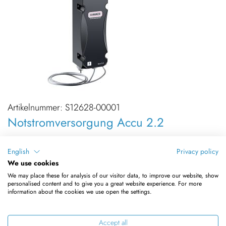
Artikelnummer:
S12628-00001
Notstromversorgung Accu 2.2
Accu 2.2
English
Privacy policy
We use cookies
24 V, 2.200 mAh, 322 x 105 x 105 ML
We may place these for analysis of our visitor data, to improve our website, show
inkl. integrierter Ladeelektronik
personalised content and to give you a great website experience. For more
information about the cookies we use open the settings.
ACCU Pb INCLUDED
Accept all