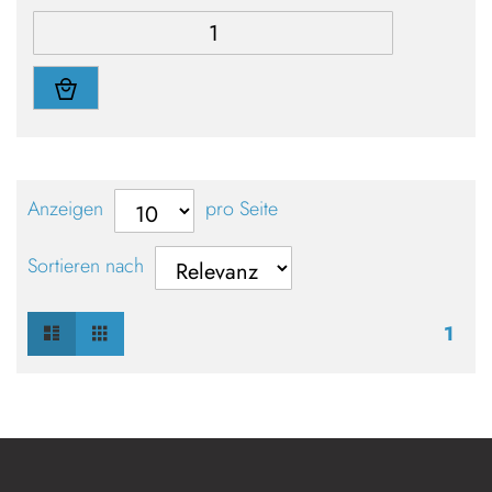
Anzeigen
pro Seite
Sortieren nach
Liste
Raster
Ansicht
1
als