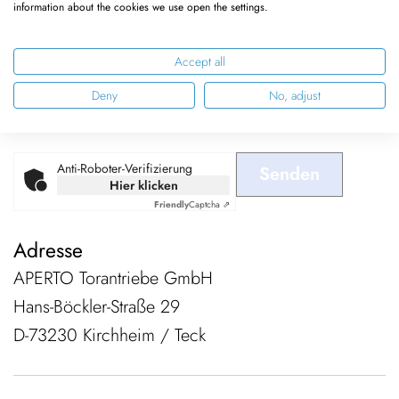
information about the cookies we use open the settings.
werden ausschließlich zur Bearbeitung und
Beantwortung der Anfrage verarbeitet. Weitere
Accept all
Informationen sind in der
Datenschutzerklärung
zu
Deny
No, adjust
finden.
Anti-Roboter-Verifizierung
Senden
Hier klicken
Friendly
Captcha ⇗
Adresse
APERTO Torantriebe GmbH
Hans-Böckler-Straße 29
D-73230 Kirchheim / Teck