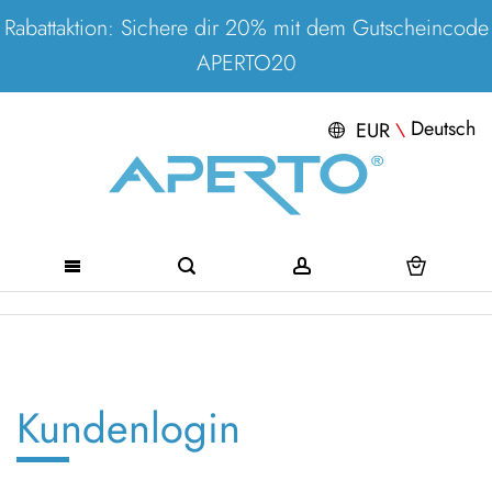
Rabattaktion: Sichere dir 20% mit dem Gutscheincode
APERTO20
Deutsch
EUR
\
Direkt
zum
Inhalt
Kundenlogin