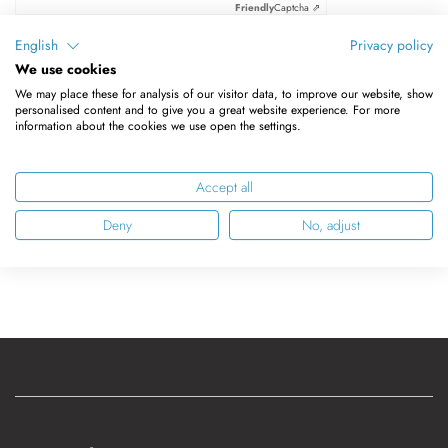
Friendly
Captcha ⇗
English
Privacy policy
We use cookies
Anmelden
We may place these for analysis of our visitor data, to improve our website, show
personalised content and to give you a great website experience. For more
information about the cookies we use open the settings.
Passwort zurücksetzen
Accept all
Deny
No, adjust