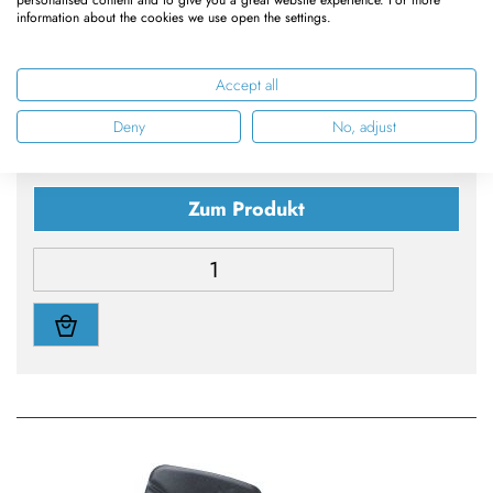
information about the cookies we use open the settings.
Vergleichen
Merkliste
Accept all
124,95 €
Deny
No, adjust
105,00 €
Zum Produkt