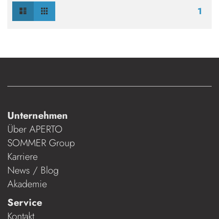
Liste
Raster
Ansicht
1
als
Unternehmen
Über APERTO
SOMMER Group
Karriere
News / Blog
Akademie
Service
Kontakt