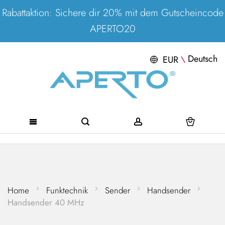
Rabattaktion: Sichere dir 20% mit dem Gutscheincode
APERTO20
Deutsch
EUR
\
Direkt
zum
Inhalt
Home
Funktechnik
Sender
Handsender
Handsender 40 MHz