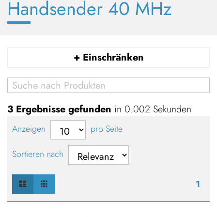
Handsender 40 MHz
+ Einschränken
3
Ergebnisse gefunden
in 0.002 Sekunden
Anzeigen
pro Seite
Sortieren nach
Liste
Raster
Ansicht
1
als