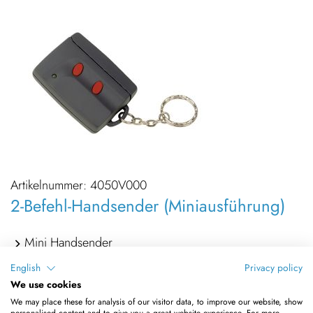
Artikelnummer:
4050V000
2-Befehl-Handsender (Miniausführung)
Mini Handsender
40,685MHz NEUTRAL-Ausf.
English
Privacy policy
We use cookies
anthrazit 2-Befehl
We may place these for analysis of our visitor data, to improve our website, show
personalised content and to give you a great website experience. For more