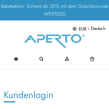
Rabattaktion: Sichere dir 20% mit dem Gutscheincode
APERTO20
Deutsch
EUR
\
Direkt
zum
Inhalt
Kundenlogin