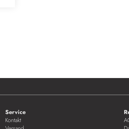
Service
R
Kontakt
A
Versand
Da