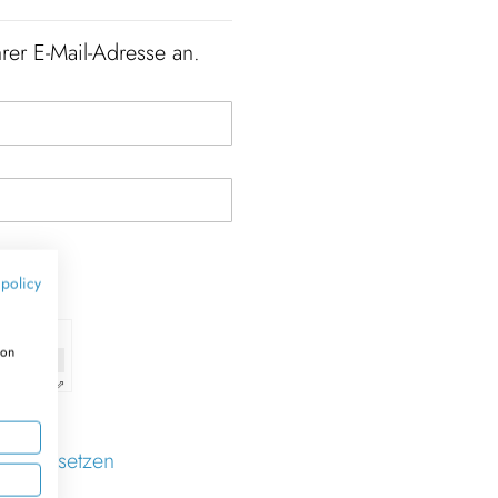
rer E-Mail-Adresse an.
 policy
ion
dly
Captcha ⇗
 zurücksetzen