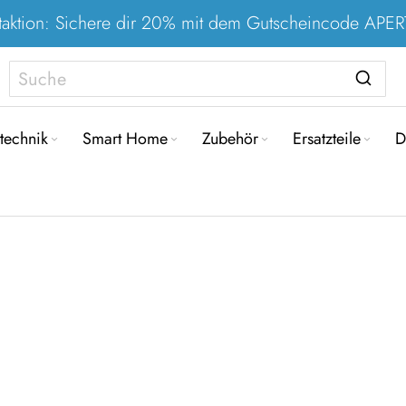
taktion: Sichere dir 20% mit dem Gutscheincode AP
Direkt
zum
technik
Smart Home
Zubehör
Ersatzteile
D
Inhalt