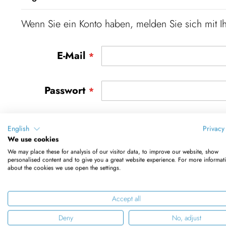
Wenn Sie ein Konto haben, melden Sie sich mit Ih
E-Mail
Passwort
Passwort anzeigen
English
Privacy
We use cookies
We may place these for analysis of our visitor data, to improve our website, show
Anti-Roboter-Verifizierung
personalised content and to give you a great website experience. For more informat
Hier klicken
about the cookies we use open the settings.
Frien
Accept all
Passwort
Anmelden
Deny
No, adjust