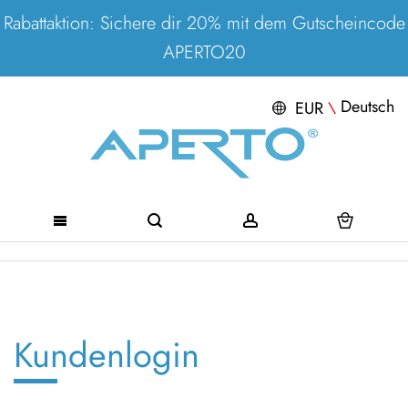
Rabattaktion: Sichere dir 20% mit dem Gutscheincode
APERTO20
Deutsch
EUR
\
Direkt
zum
Inhalt
Kundenlogin