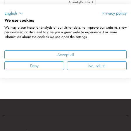
Friendly
Captcha ⇗
English
Privacy policy
We use cookies
Anmelden
We may place these for analysis of our visitor data, to improve our website, show
personalised content and to give you a great website experience. For more
information about the cookies we use open the settings.
Passwort zurücksetzen
Accept all
Deny
No, adjust