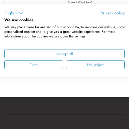
Friendly
Captcha ⇗
English
Privacy policy
We use cookies
Anmelden
We may place these for analysis of our visitor data, to improve our website, show
personalised content and to give you a great website experience. For more
information about the cookies we use open the settings.
Passwort zurücksetzen
Accept all
Deny
No, adjust