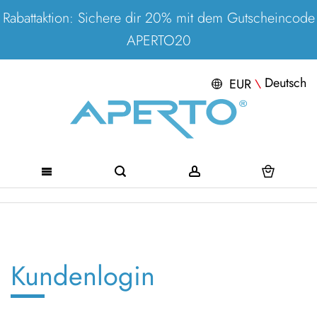
Rabattaktion: Sichere dir 20% mit dem Gutscheincode
APERTO20
Deutsch
EUR
\
Direkt
zum
Inhalt
Kundenlogin