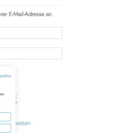
rer E-Mail-Adresse an.
 policy
ion
dly
Captcha ⇗
 zurücksetzen