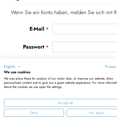
Wenn Sie ein Konto haben, melden Sie sich mit Ih
E-Mail
Passwort
Passwort anzeigen
English
Privacy
We use cookies
We may place these for analysis of our visitor data, to improve our website, show
Anti-Roboter-Verifizierung
personalised content and to give you a great website experience. For more informat
Hier klicken
about the cookies we use open the settings.
Frien
Accept all
Passwort
Anmelden
Deny
No, adjust