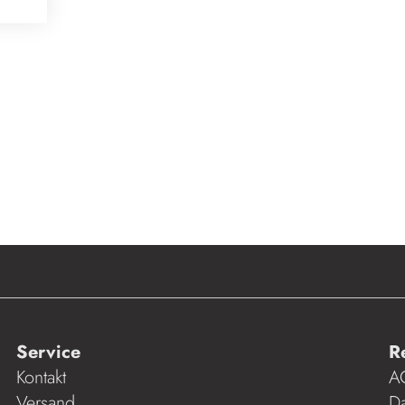
Service
R
Kontakt
A
Versand
Da