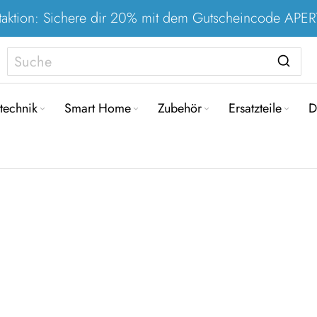
taktion: Sichere dir 20% mit dem Gutscheincode AP
Direkt
zum
technik
Smart Home
Zubehör
Ersatzteile
D
Inhalt