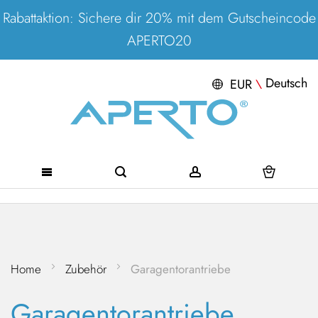
Rabattaktion: Sichere dir 20% mit dem Gutscheincode
APERTO20
Deutsch
EUR
\
Direkt
zum
Inhalt
Home
Zubehör
Garagentorantriebe
Garagentorantriebe