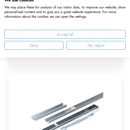
We may place these for analysis of our visitor data, to improve our website, show
personalised content and to give you a great website experience. For more
information about the cookies we use open the settings.
Zusatzverriegelung
Accept all
Deny
No, adjust